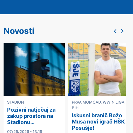
Novosti
STADION
PRVA MOMČAD
,
WWIN LIGA
BIH
Pozivni natječaj za
Iskusni branič Božo
zakup prostora na
Musa novi igrač HŠK
Stadionu…
Posušje!
07/29/2026 - 13:19