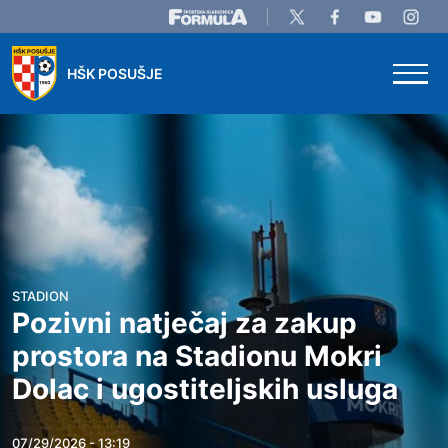
Skip to main content
HŠK POSUŠJE
STADION
Pozivni natječaj za zakup
prostora na Stadionu Mokri
Dolac i ugostiteljskih usluga
07/29/2026 - 13:19