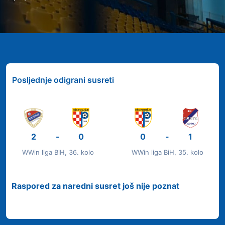
Posljednje odigrani susreti
2
-
0
0
-
1
WWin liga BiH, 36. kolo
WWin liga BiH, 35. kolo
Raspored za naredni susret još nije poznat