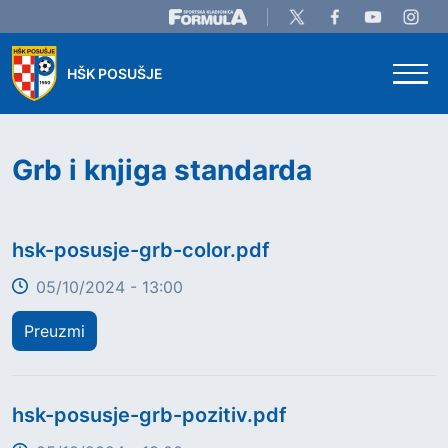
Skip to main content
HŠK POSUŠJE
Grb i knjiga standarda
Title
hsk-posusje-grb-color.pdf
05/10/2024 - 13:00
Preuzmi
Title
hsk-posusje-grb-pozitiv.pdf