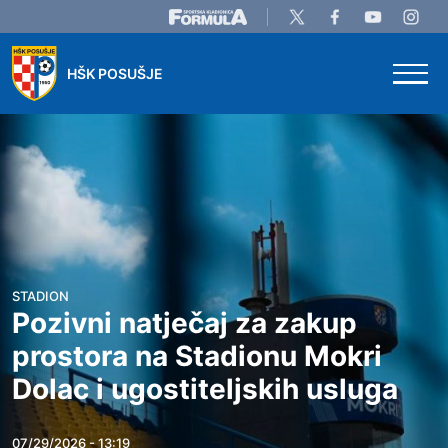
Skip to main content
HŠK POSUŠJE
STADION
Pozivni natječaj za zakup
prostora na Stadionu Mokri
Dolac i ugostiteljskih usluga
07/29/2026 - 13:19