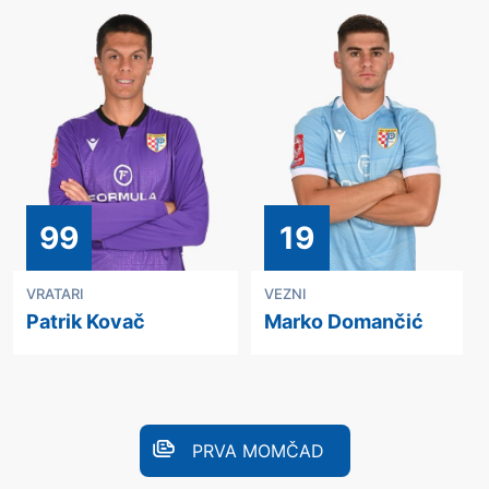
99
19
VRATARI
VEZNI
Patrik Kovač
Marko Domančić
PRVA MOMČAD