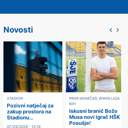
Novosti
STADION
PRVA MOMČAD
,
WWIN LIGA
BIH
Pozivni natječaj za
Iskusni branič Božo
zakup prostora na
Musa novi igrač HŠK
Stadionu…
Posušje!
07/29/2026 - 13:19