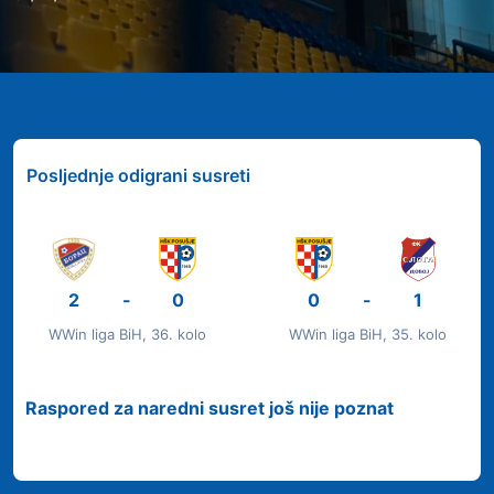
Posljednje odigrani susreti
2
-
0
0
-
1
WWin liga BiH, 36. kolo
WWin liga BiH, 35. kolo
Raspored za naredni susret još nije poznat