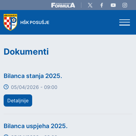
Skip to main content
HŠK POSUŠJE
Dokumenti
Title
Bilanca stanja 2025.
05/04/2026 - 09:00
Detaljnije
Title
Bilanca uspjeha 2025.