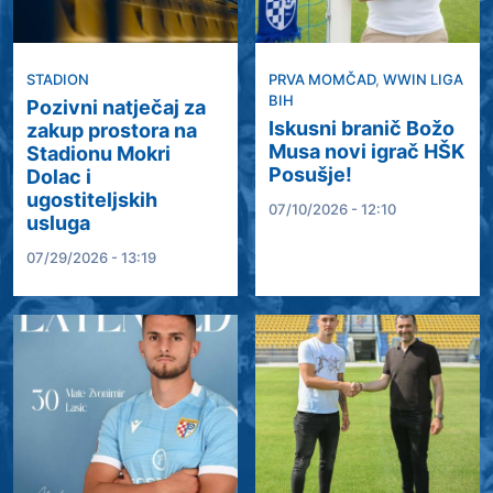
STADION
PRVA MOMČAD
,
WWIN LIGA
BIH
Pozivni natječaj za
Iskusni branič Božo
zakup prostora na
Musa novi igrač HŠK
Stadionu Mokri
Posušje!
Dolac i
ugostiteljskih
07/10/2026 - 12:10
usluga
07/29/2026 - 13:19