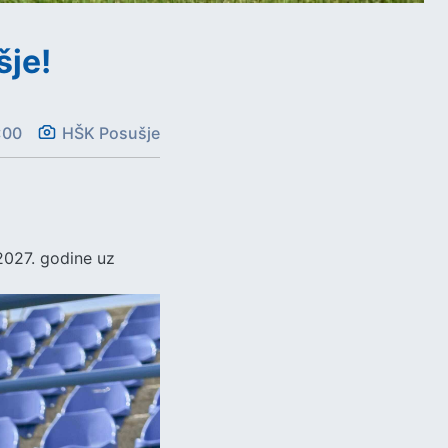
šje!
:00
HŠK Posušje
2027. godine uz