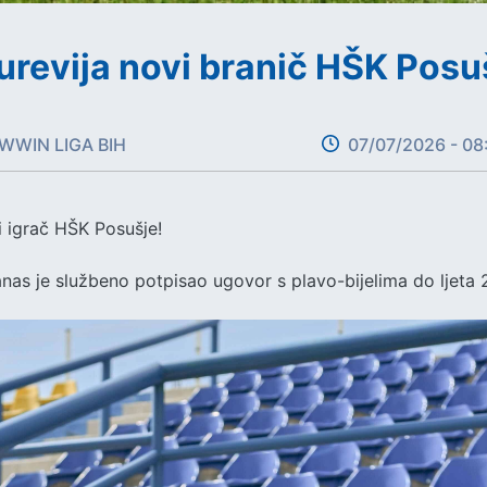
urevija novi branič HŠK Posu
WWIN LIGA BIH
07/07/2026 - 08
i igrač HŠK Posušje!
anas je službeno potpisao ugovor s plavo-bijelima do ljeta 