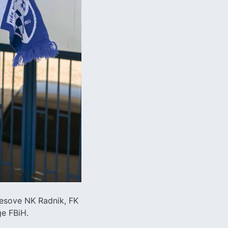
dresove NK Radnik, FK
ge FBiH.