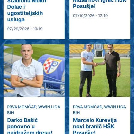
Stadionu Mokri
Posušje!
Dolac i
ugostiteljskih
07/10/2026 - 12:10
usluga
07/29/2026 - 13:19
PRVA MOMČAD
,
WWIN LIGA
PRVA MOMČAD
,
WWIN LIGA
BIH
BIH
Darko Bašić
Marcelo Kurevija
ponovno u
novi branič HŠK
najdražem dresu!
Posušje!