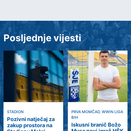
Posljednje vijesti
STADION
PRVA MOMČAD
,
WWIN LIGA
BIH
Pozivni natječaj za
Iskusni branič Božo
zakup prostora na
Musa novi igrač HŠK