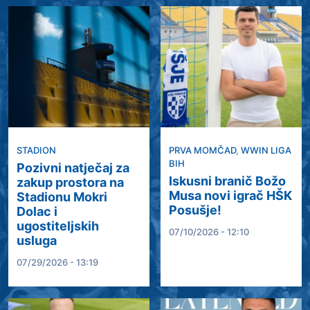
STADION
PRVA MOMČAD
,
WWIN LIGA
BIH
Pozivni natječaj za
Iskusni branič Božo
zakup prostora na
Musa novi igrač HŠK
Stadionu Mokri
Posušje!
Dolac i
ugostiteljskih
07/10/2026 - 12:10
usluga
07/29/2026 - 13:19