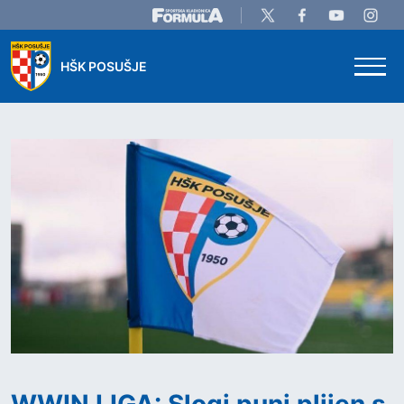
Skip to main content
HŠK POSUŠJE
WWIN LIGA: Slogi puni plijen s