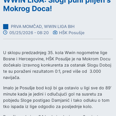
Mokrog Doca!
PRVA MOMČAD, WWIN LIGA BIH
05/25/2026 - 08:20
HŠK Posušje
U sklopu predzadnjeg 35. kola Wwin nogometne lige
Bosne i Hercegovine, HŠK Posušje je na Mokrom Docu
dočekalo izravnog konkurenta za ostanak Slogu Doboj
te su poraženi rezultatom 0:1, pred više od 3.000
navijača.
Imalo je Posušje bod koji bi ga ostavio u ligi sve do 89’
minute kada je jedini i odlučujući gol na susretu za
pobjedu Sloge postigao Damjanić i tako odluku o tom
tko ispada iz lige odgodio za posljednje kolo.