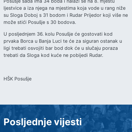
Posušje sada ima 34 boda i nalazi se na 8. mjestu
ljestvice a iza njega na mjestima koja vode u rang niže
su Sloga Doboj s 31 bodom i Rudar Prijedor koji više ne
može stići Posušje s 30 bodova.
U posljednjem 36. kolu Posušje će gostovati kod
prvaka Borca u Banja Luci te će za siguran ostanak u
ligi trebati osvojiti bar bod dok će u slučaju poraza
trebati da Sloga kod kuće ne pobijedi Rudar.
HŠK Posušje
Posljednje vijesti