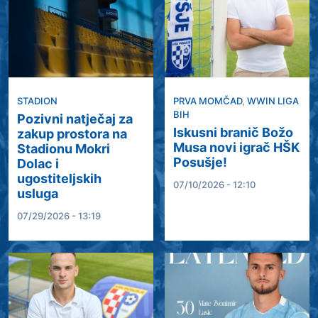
STADION
PRVA MOMČAD
,
WWIN LIGA
BIH
Pozivni natječaj za
Iskusni branič Božo
zakup prostora na
Musa novi igrač HŠK
Stadionu Mokri
Posušje!
Dolac i
ugostiteljskih
07/10/2026 - 12:10
usluga
07/29/2026 - 13:19