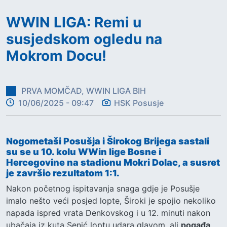
WWIN LIGA: Remi u
susjedskom ogledu na
Mokrom Docu!
PRVA MOMČAD, WWIN LIGA BIH
10/06/2025 - 09:47
HSK Posusje
Nogometaši Posušja i Širokog Brijega sastali
su se u 10. kolu WWin lige Bosne i
Hercegovine na stadionu Mokri Dolac, a susret
je završio rezultatom 1:1.
Nakon početnog ispitavanja snaga gdje je Posušje
imalo nešto veći posjed lopte, Široki je spojio nekoliko
napada ispred vrata Denkovskog i u 12. minuti nakon
ubačaja iz kuta Senić loptu udara glavom, ali
pogađa