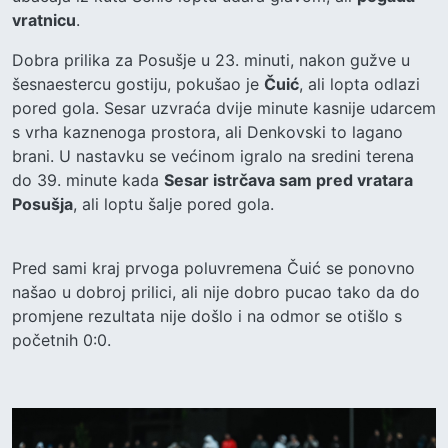
vratnicu
.
Dobra prilika za Posušje u 23. minuti, nakon gužve u
šesnaestercu gostiju, pokušao je
Čuić
, ali lopta odlazi
pored gola. Sesar uzvraća dvije minute kasnije udarcem
s vrha kaznenoga prostora, ali Denkovski to lagano
brani. U nastavku se većinom igralo na sredini terena
do 39. minute kada
Sesar istrčava sam pred vratara
Posušja
, ali loptu šalje pored gola.
Pred sami kraj prvoga poluvremena Čuić se ponovno
našao u dobroj prilici, ali nije dobro pucao tako da do
promjene rezultata nije došlo i na odmor se otišlo s
početnih 0:0.