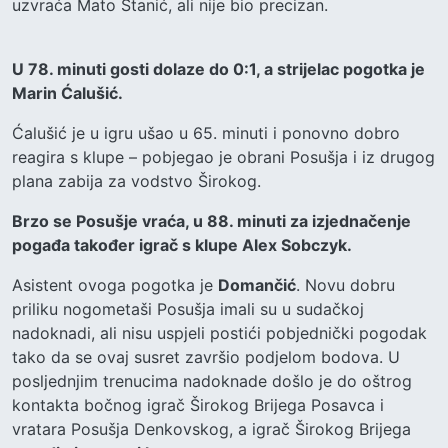
uzvraća Mato Stanić, ali nije bio precizan.
U 78. minuti gosti dolaze do 0:1, a strijelac pogotka je
Marin Ćalušić.
Ćalušić je u igru ušao u 65. minuti i ponovno dobro
reagira s klupe – pobjegao je obrani Posušja i iz drugog
plana zabija za vodstvo Širokog.
Brzo se Posušje vraća, u 88. minuti za izjednačenje
pogađa također igrač s klupe Alex Sobczyk.
Asistent ovoga pogotka je
Domančić
. Novu dobru
priliku nogometaši Posušja imali su u sudačkoj
nadoknadi, ali nisu uspjeli postići pobjednički pogodak
tako da se ovaj susret završio podjelom bodova. U
posljednjim trenucima nadoknade došlo je do oštrog
kontakta bočnog igrač Širokog Brijega Posavca i
vratara Posušja Denkovskog, a igrač Širokog Brijega