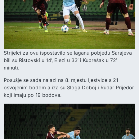
Strijelci za ovu ispostavilo se laganu pobjedu Sarajeva
bili su Ristovski u 14’, Elezi u 33’ i Kuprešak u 72’
minuti.
Posušje se sada nalazi na 8. mjestu ljestvice s 21
osvojenim bodom a iza su Sloga Doboj i Rudar Prijedor
koji imaju po 19 bodova.