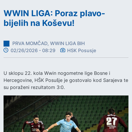
WWIN LIGA: Poraz plavo-
bijelih na Koševu!
PRVA MOMČAD, WWIN LIGA BIH
02/26/2026 - 08:29
HSK Posusje
U sklopu 22. kola Wwin nogometne lige Bosne i
Hercegovine, HŠK Posušje je gostovalo kod Sarajeva te
su poraženi rezultatom 3:0.