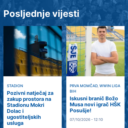
Posljednje vijesti
STADION
PRVA MOMČAD
,
WWIN LIGA
BIH
Pozivni natječaj za
Iskusni branič Božo
zakup prostora na
Musa novi igrač HŠK
Stadionu Mokri
Posušje!
Dolac i
ugostiteljskih
07/10/2026 - 12:10
usluga