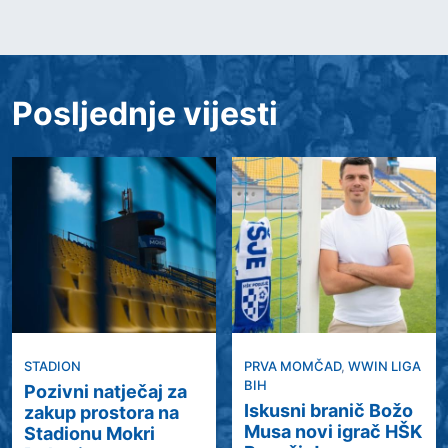
Posljednje vijesti
STADION
PRVA MOMČAD
,
WWIN LIGA
BIH
Pozivni natječaj za
Iskusni branič Božo
zakup prostora na
Musa novi igrač HŠK
Stadionu Mokri