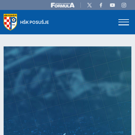
Skip to main content
HŠK POSUŠJE