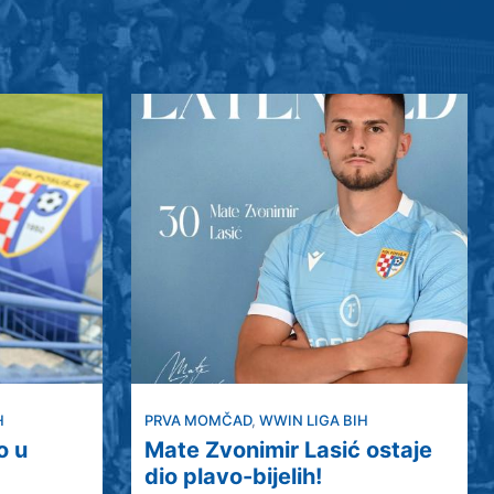
H
PRVA MOMČAD
,
WWIN LIGA BIH
o u
Mate Zvonimir Lasić ostaje
dio plavo-bijelih!