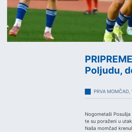
PRIPREME:
Poljudu, d
PRVA MOMČAD, 
Nogometaši Posušja da
te su poraženi u utak
Naša momčad krenula