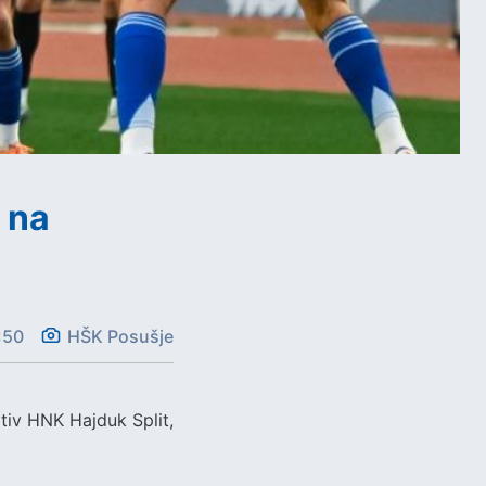
 na
:50
HŠK Posušje
otiv HNK Hajduk Split,