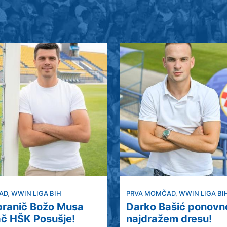
AD
,
WWIN LIGA BIH
PRVA MOMČAD
,
WWIN LIGA BI
 branič Božo Musa
Darko Bašić ponovn
ač HŠK Posušje!
najdražem dresu!