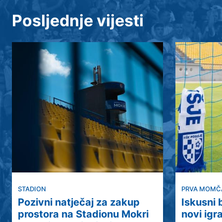
Posljednje vijesti
STADION
PRVA MOMČ
Pozivni natječaj za zakup
Iskusni
prostora na Stadionu Mokri
novi igr