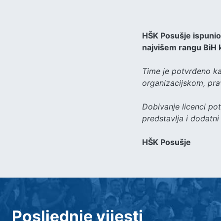
HŠK Posušje ispunio 
najvišem rangu BiH
Time je potvrđeno ka
organizacijskom, pra
Dobivanje licenci po
predstavlja i dodatni
HŠK Posušje
Posljednje vijesti