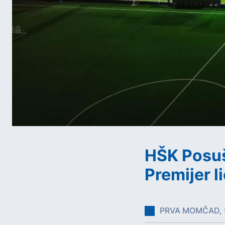
HŠK Posušj
Premijer l
PRVA MOMČAD, S