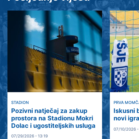
STADION
PRVA MOMČ
Pozivni natječaj za zakup
Iskusni
prostora na Stadionu Mokri
novi igr
Dolac i ugostiteljskih usluga
07/10/2026 -
07/29/2026 - 13:19