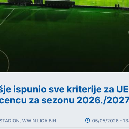
e ispunio sve kriterije za U
icencu za sezonu 2026./2027.
TADION, WWIN LIGA BIH
05/05/2026 - 13