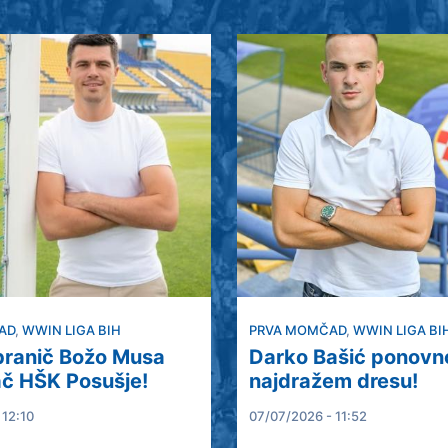
AD
,
WWIN LIGA BIH
PRVA MOMČAD
,
WWIN LIGA BI
 branič Božo Musa
Darko Bašić ponovn
ač HŠK Posušje!
najdražem dresu!
 12:10
07/07/2026 - 11:52