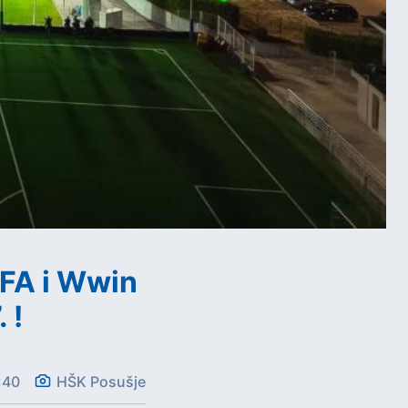
EFA i Wwin
 !
:40
HŠK Posušje