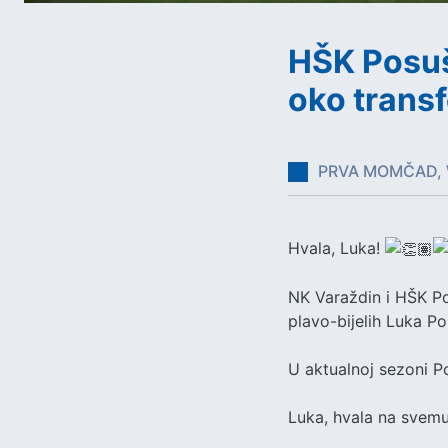
HŠK Posušj
oko trans
PRVA MOMČAD, 
Hvala, Luka!
NK Varaždin i HŠK Po
plavo-bijelih Luka Po
U aktualnoj sezoni P
Luka, hvala na svemu 