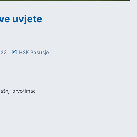
ve uvjete
:23
HSK Posusje
dašnji prvotimac