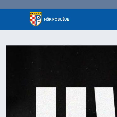
Skip to main content
HŠK POSUŠJE