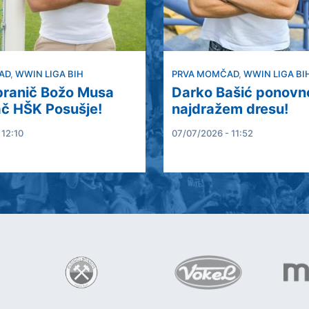
AD
,
WWIN LIGA BIH
PRVA MOMČAD
,
WWIN LIGA BI
 branič Božo Musa
Darko Bašić ponovn
ač HŠK Posušje!
najdražem dresu!
 12:10
07/07/2026 - 11:52