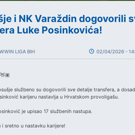
e i NK Varaždin dogovorili s
fera Luke Posinkovića!
WWIN LIGA BIH
02/04/2026 - 14
sušje službeno su dogovorili sve detalje transfera, a dosa
sinković karijeru nastavlja u Hrvatskom provoligašu.
osinković je upisao 17 službenih nastupa.
i sretno u nastavku karijere!