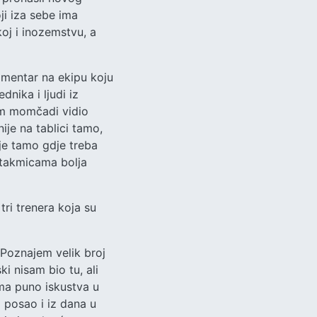
ji iza sebe ima
j i inozemstvu, a
komentar na ekipu koju
nika i ljudi iz
zom momčadi vidio
ije na tablici tamo,
je tamo gdje treba
 utakmicama bolja
 tri trenera koja su
. Poznajem velik broj
i nisam bio tu, ali
ima puno iskustva u
a posao i iz dana u