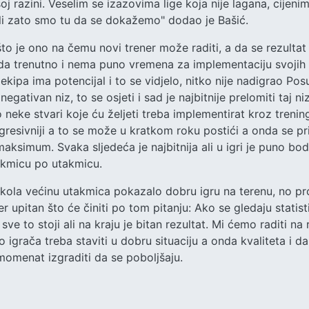
oj razini. Veselim se izazovima lige koja nije lagana, cijenim
ali zato smo tu da se dokažemo" dodao je Bašić.
što je ono na čemu novi trener može raditi, a da se rezultat
va da trenutno i nema puno vremena za implementaciju svoji
ekipa ima potencijal i to se vidjelo, nitko nije nadigrao Pos
negativan niz, to se osjeti i sad je najbitnije prelomiti taj ni
o neke stvari koje ću željeti treba implementirat kroz treni
, agresivniji a to se može u kratkom roku postići a onda se p
i maksimum. Svaka sljedeća je najbitnija ali u igri je puno bo
akmicu po utakmicu.
0 kola većinu utakmica pokazalo dobru igru na terenu, no pr
ner upitan što će činiti po tom pitanju: Ako se gledaju statis
 sve to stoji ali na kraju je bitan rezultat. Mi ćemo raditi na r
 igrača treba staviti u dobru situaciju a onda kvaliteta i da
momenat izgraditi da se poboljšaju.