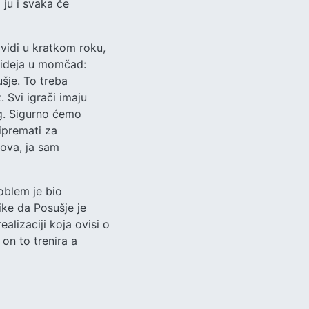
 ju i svaka će
 vidi u kratkom roku,
h ideja u momčad:
ušje. To treba
z. Svi igrači imaju
ng. Sigurno ćemo
ripremati za
dova, ja sam
oblem je bio
tike da Posušje je
ealizaciji koja ovisi o
 on to trenira a