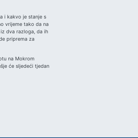
a i kakvo je stanje s
no vrijeme tako da na
iz dva razloga, da ih
ide priprema za
ubotu na Mokrom
šje će sljedeći tjedan