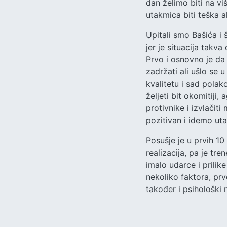
dan želimo biti na viš
utakmica biti teška 
Upitali smo Bašića i 
jer je situacija tak
Prvo i osnovno je da 
zadržati ali ušlo se u 
kvalitetu i sad polak
željeti bit okomitiji
protivnike i izvlačit
pozitivan i idemo ut
Posušje je u prvih 1
realizacija, pa je tre
imalo udarce i prilike
nekoliko faktora, prvo
također i psihološki 