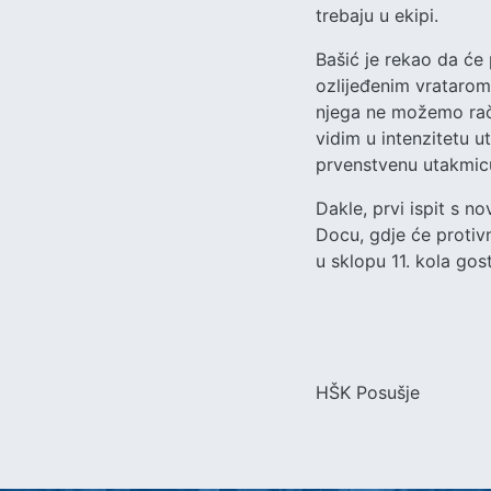
trebaju u ekipi.
Bašić je rekao da će 
ozlijeđenim vratarom 
njega ne možemo račun
vidim u intenzitetu 
prvenstvenu utakmic
Dakle, prvi ispit s 
Docu, gdje će protivn
u sklopu 11. kola gos
HŠK Posušje