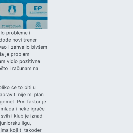
alo probleme i
dođe novi trener
zvao i zahvalio bivšem
 da je problem
am vidio pozitivne
nešto i računam na
iko će to biti u
raviti nije mi plan
gomet. Prvi faktor je
e mlada i neke igrače
 svih i klub je iznad
juniorsku ligu,
ima koji ti također