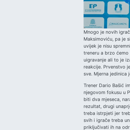
Mnogo je novih igrača
Maksimoviću, pa je s
uvijek je nisu spremn
treneru a brzo ćemo s
uigravanje ali to je
reakcije. Prvenstvo j
sve. Mjerna jedinica j
Trener Dario Bašić im
njegovom fokusu u Po
biti dva mjeseca, na
rezultat, drugi unapr
treba istrpjeti jer tr
svih i igrače treba u
priključivati ih na o