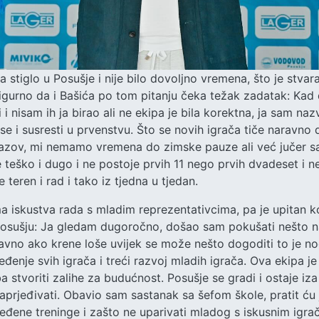
 stiglo u Posušje i nije bilo dovoljno vremena, što je stvar
igurno da i Bašića po tom pitanju čeka težak zadatak: Kad 
i i nisam ih ja birao ali ne ekipa je bila korektna, ja sam na
e i susresti u prvenstvu. Što se novih igrača tiče naravno
 izazov, mi nemamo vremena do zimske pauze ali već jučer s
e teško i dugo i ne postoje prvih 11 nego prvih dvadeset i 
e teren i rad i tako iz tjedna u tjedan.
a iskustva rada s mladim reprezentativcima, pa je upitan kol
sušju: Ja gledam dugoročno, došao sam pokušati nešto nap
ravno ako krene loše uvijek se može nešto dogoditi to je no
jeđenje svih igrača i treći razvoj mladih igrača. Ova ekipa j
eba stvoriti zalihe za budućnost. Posušje se gradi i ostaje iza
naprjeđivati. Obavio sam sastanak sa šefom škole, pratit ću 
dređene treninge i zašto ne uparivati mladog s iskusnim igrač