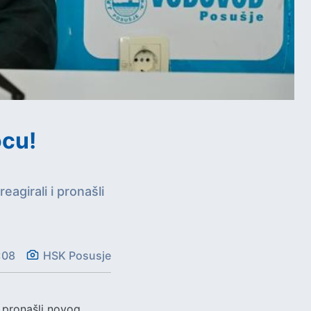
ocu!
girali i pronašli
:08
HSK Posusje
 pronašli novog