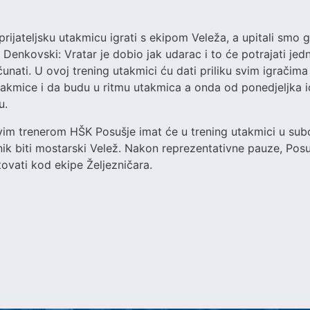
prijateljsku utakmicu igrati s ekipom Veleža, a upitali smo g
Denkovski: Vratar je dobio jak udarac i to će potrajati jed
ati. U ovoj trening utakmici ću dati priliku svim igračima 
utakmice i da budu u ritmu utakmica a onda od ponedjeljka 
u.
novim trenerom HŠK Posušje imat će u trening utakmici u s
ik biti mostarski Velež. Nakon reprezentativne pauze, Posu
tovati kod ekipe Željezničara.