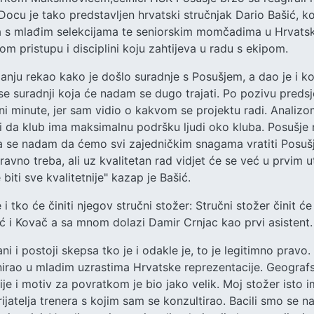
ocu je tako predstavljen hrvatski stručnjak Dario Bašić, ko
 s mlađim selekcijama te seniorskim momčadima u Hrvatsko
 pristupu i disciplini koju zahtijeva u radu s ekipom.
janju rekao kako je došlo suradnje s Posušjem, a dao je i 
se suradnji koja će nadam se dugo trajati. Po pozivu predsjed
ni minute, jer sam vidio o kakvom se projektu radi. Anali
 i da klub ima maksimalnu podršku ljudi oko kluba. Posušje n
i ja se nadam da ćemo svi zajedničkim snagama vratiti Posuš
avno treba, ali uz kvalitetan rad vidjet će se već u prvim
e biti sve kvalitetnije" kazap je Bašić.
i tko će činiti njegov stručni stožer: Stručni stožer činit će
ić i Kovač a sa mnom dolazi Damir Crnjac kao prvi asistent.
i i postoji skepsa tko je i odakle je, to je legitimno pravo
nirao u mladim uzrastima Hrvatske reprezentacije. Geografsk
gije i motiv za povratkom je bio jako velik. Moj stožer isto 
ijatelja trenera s kojim sam se konzultirao. Bacili smo se n