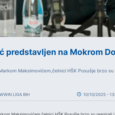
ić predstavljen na Mokrom D
Markom Maksimovićem,čelnici HŠK Posušje brzo su rea
WWIN LIGA BIH
10/10/2025 - 13
kom Maksimovićem,čelnici HŠK Posušje brzo su reagirali i