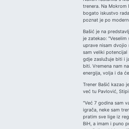
trenera. Na Mokrom D
bogato iskustvo rada
poznat je po modernom
Bašić je na predstavl
je zatekao: "Veselim 
uprave nisam dvojio 
sam veliki potencijal
gdje zaslužuje biti 
biti. Vremena nam nar
energija, volja i da ć
Trener Bašić kazao je 
već tu Pavlović, Stip
"Već 7 godina sam van
igrača, neke sam tre
pratim sve lige iz re
BiH, a imam i puno pr