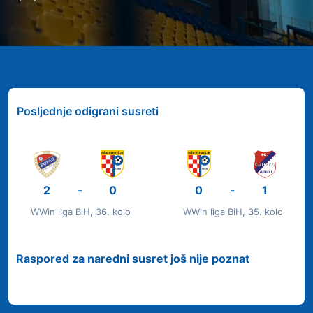
Posljednje odigrani susreti
2
-
0
0
-
1
WWin liga BiH, 36. kolo
WWin liga BiH, 35. kolo
Raspored za naredni susret još nije poznat