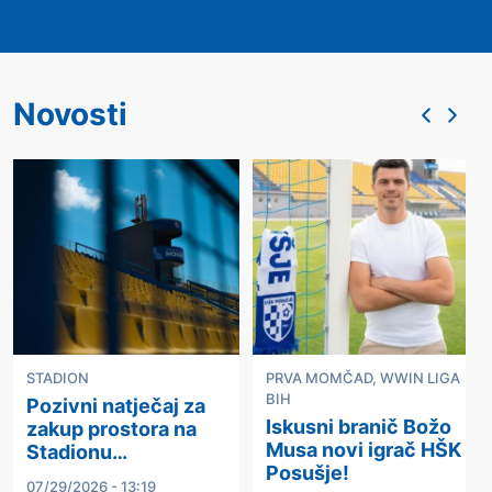
Novosti
STADION
PRVA MOMČAD
,
WWIN LIGA
BIH
Pozivni natječaj za
Iskusni branič Božo
zakup prostora na
Musa novi igrač HŠK
Stadionu…
Posušje!
07/29/2026 - 13:19