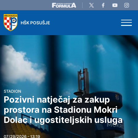
Skip to main content
HŠK POSUŠJE
STADION
Pozivni natječaj za zakup
prostora na Stadionu Mokri
Dolac i ugostiteljskih usluga
07/29/2026 - 13:19