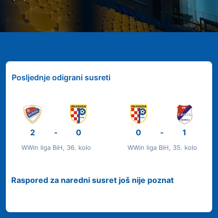
Posljednje odigrani susreti
2
-
0
0
-
1
WWin liga BiH, 36. kolo
WWin liga BiH, 35. kolo
Raspored za naredni susret još nije poznat