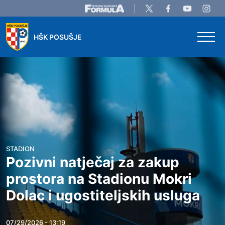
Skip to main content
HŠK POSUŠJE
STADION
Pozivni natječaj za zakup
prostora na Stadionu Mokri
Dolac i ugostiteljskih usluga
07/29/2026 - 13:19