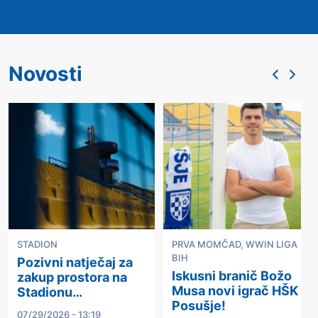
Novosti
STADION
PRVA MOMČAD
,
WWIN LIGA
BIH
Pozivni natječaj za
Iskusni branič Božo
zakup prostora na
Musa novi igrač HŠK
Stadionu…
Posušje!
07/29/2026 - 13:19