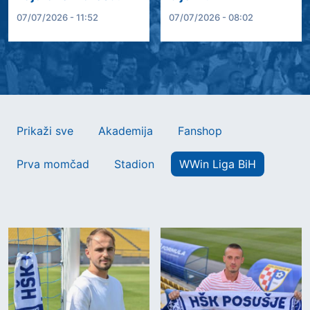
07/07/2026 - 11:52
07/07/2026 - 08:02
Prikaži sve
Akademija
Fanshop
Prva momčad
Stadion
WWin Liga BiH