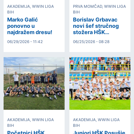
AKADEMIJA, WWIN LIGA
PRVA MOMČAD, WWIN LIGA
BIH
BIH
Marko Galić
Borislav Grbavac
ponovno u
novi šef stručnog
najdražem dresu!
stožera HŠK…
06/29/2026 - 11:42
06/25/2026 - 08:28
AKADEMIJA, WWIN LIGA
AKADEMIJA, WWIN LIGA
BIH
BIH
Početnici HŠK
Juniori HŠK Posušje