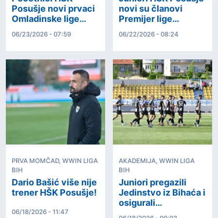
Posušje novi prvaci
novi su članovi
Omladinske lige…
Premijer lige…
06/23/2026 - 07:59
06/22/2026 - 08:24
PRVA MOMČAD, WWIN LIGA
AKADEMIJA, WWIN LIGA
BIH
BIH
Dario Bašić više nije
Juniori pregazili
trener HŠK Posušje!
Jedinstvo iz Bihaća i
osigurali…
06/18/2026 - 11:47