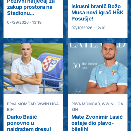
Pozivni natječaj za
Iskusni branič Božo
zakup prostora na
Musa novi igrač HŠK
Stadionu…
Posušje!
07/29/2026 - 13:19
07/10/2026 - 12:10
PRVA MOMČAD, WWIN LIGA
PRVA MOMČAD, WWIN LIGA
BIH
BIH
Darko Bašić
Mate Zvonimir Lasić
ponovno u
ostaje dio plavo-
najdražem dresu!
bijelih!