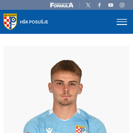
Skip to main content
HŠK POSUŠJE