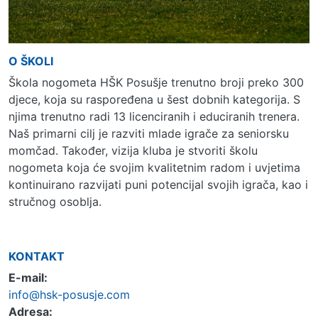
O ŠKOLI
Škola nogometa HŠK Posušje trenutno broji preko 300
djece, koja su raspoređena u šest dobnih kategorija. S
njima trenutno radi 13 licenciranih i educiranih trenera.
Naš primarni cilj je razviti mlade igrače za seniorsku
momčad. Također, vizija kluba je stvoriti školu
nogometa koja će svojim kvalitetnim radom i uvjetima
kontinuirano razvijati puni potencijal svojih igrača, kao i
stručnog osoblja.
KONTAKT
E-mail:
info@hsk-posusje.com
Adresa: