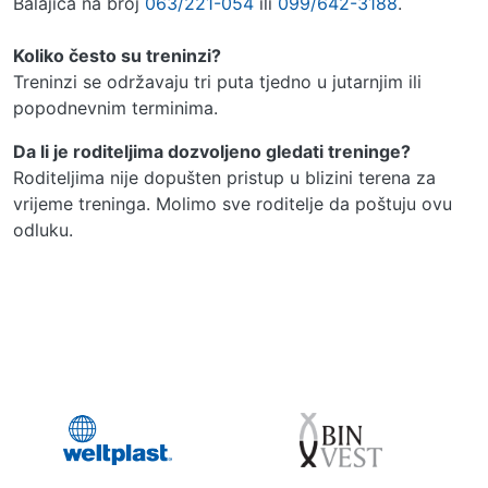
Balajića na broj
063/221-054
ili
099/642-3188
.
Koliko često su treninzi?
Treninzi se održavaju tri puta tjedno u jutarnjim ili
popodnevnim terminima.
Da li je roditeljima dozvoljeno gledati treninge?
Roditeljima nije dopušten pristup u blizini terena za
vrijeme treninga. Molimo sve roditelje da poštuju ovu
odluku.